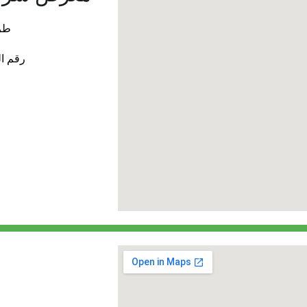
طري
رقم الهاتف: + 966