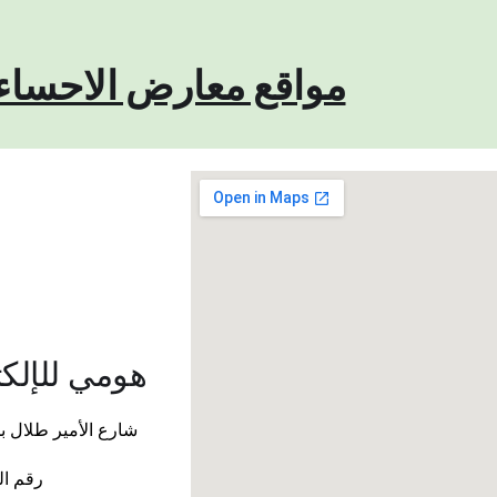
مواقع معارض الاحساء
هومي للإلكت
شارع الأمير طلال بن عبد العزيز ، 36342 الأ
رقم الهاتف: + 966-