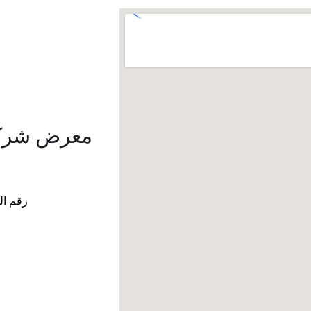
معرض شركة 
رقم الهاتف: + 966-